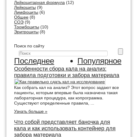
Лейкоцитарная формула
(12)
Лейкоциты
(9)
Лимфоциты
(6)
Общее
(8)
СОЭ
(9)
Тромбоциты
(10)
Эритроциты
(8)
Поиск по сайту
Последнее
Популярное
Особенности сбора кала на анализ:
правила подготовки и забора материала
Как собрать кал на анализ? Этот вопрос задают все
пациенты, которым впервые была назначена такая
лабораторная процедура, как копрограмма.
Существуют определенные правила, ...
Узнать больше »
Что собой представляет баночка для
кала и как использовать контейнер для
забора материала