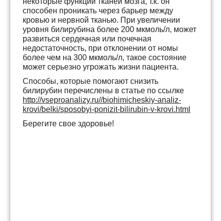
некоторые функции тканей мозга, т.к. он
способен проникать через барьер между
кровью и нервной тканью. При увеличении
уровня билирубина более 200 мкмоль/л, может
развиться сердечная или почечная
недостаточность, при отклонении от номы
более чем на 300 мкмоль/л, такое состояние
может серьезно угрожать жизни пациента.
Способы, которые помогают снизить
билирубин перечислены в статье по ссылке
http://vseproanalizy.ru//biohimicheskiy-analiz-
krovi/belki/sposobyi-ponizit-bilirubin-v-krovi.html
Берегите свое здоровье!