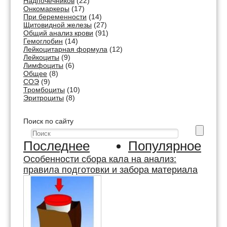
Надпочечников
(22)
Онкомаркеры
(17)
При беременности
(14)
Щитовидной железы
(27)
Общий анализ крови
(91)
Гемоглобин
(14)
Лейкоцитарная формула
(12)
Лейкоциты
(9)
Лимфоциты
(6)
Общее
(8)
СОЭ
(9)
Тромбоциты
(10)
Эритроциты
(8)
Поиск по сайту
Последнее
Популярное
Особенности сбора кала на анализ:
правила подготовки и забора материала