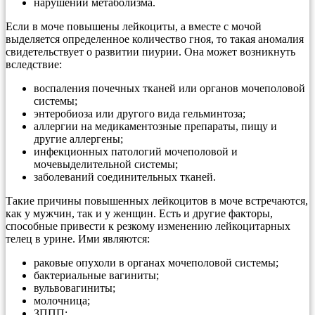
нарушении метаболизма.
Если в моче повышены лейкоциты, а вместе с мочой
выделяется определенное количество гноя, то такая аномалия
свидетельствует о развитии пиурии. Она может возникнуть
вследствие:
воспаления почечных тканей или органов мочеполовой
системы;
энтеробиоза или другого вида гельминтоза;
аллергии на медикаментозные препараты, пищу и
другие аллергены;
инфекционных патологий мочеполовой и
мочевыделительной системы;
заболеваний соединительных тканей.
Такие причины повышенных лейкоцитов в моче встречаются,
как у мужчин, так и у женщин. Есть и другие факторы,
способные привести к резкому изменению лейкоцитарных
телец в урине. Ими являются:
раковые опухоли в органах мочеполовой системы;
бактериальные вагиниты;
вульвовагиниты;
молочница;
ЗППП;