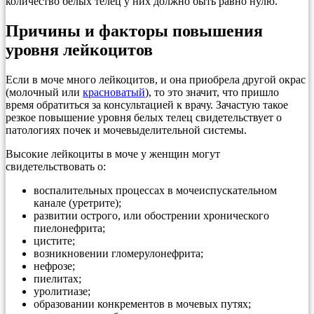
количество белых телец у них должно быть равно нулю.
Причины и факторы повышения
уровня лейкоцитов
Если в моче много лейкоцитов, и она приобрела другой окрас
(молочный или
красноватый
), то это значит, что пришло
время обратиться за консультацией к врачу. Зачастую такое
резкое повышение уровня белых телец свидетельствует о
патологиях почек и мочевыделительной системы.
Высокие лейкоциты в моче у женщин могут
свидетельствовать о:
воспалительных процессах в мочеиспускательном
канале (уретрите);
развитии острого, или обострении хронического
пиелонефрита;
цистите;
возникновении гломерулонефрита;
нефрозе;
пиелитах;
уролитиазе;
образовании конкрементов в мочевых путях;